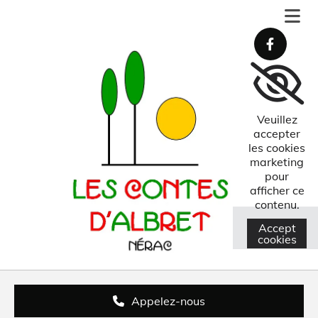
Accéder au contenu
Veuillez
accepter
les cookies
marketing
pour
afficher ce
contenu.
Accept
cookies
Appelez-nous