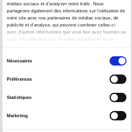
médias sociaux et d'analyser notre trafic. Nous
Pâté de campagne
partageons également des informations sur l'utilisation de
notre site avec nos partenaires de médias sociaux, de
Soupe (chaude ou froide selon la
publicité et d'analyse, qui peuvent combiner celles-ci
saison)
avec d'autres informations que vous leur avez fournies ou
Plateau de pâtés
qu'ils ont collectées lors de votre utilisation de leurs
services.
Salade Gasconne
Sélection
Foie gras mi-cuit de canard
Nécessaires
du
consentement
Plats
Préférences
Magret de canard à la plancha
Agneau de la ferme à la plancha
Statistiques
Confit de canard
Marketing
Cassoulet au confit
Omelette (végétarienne)